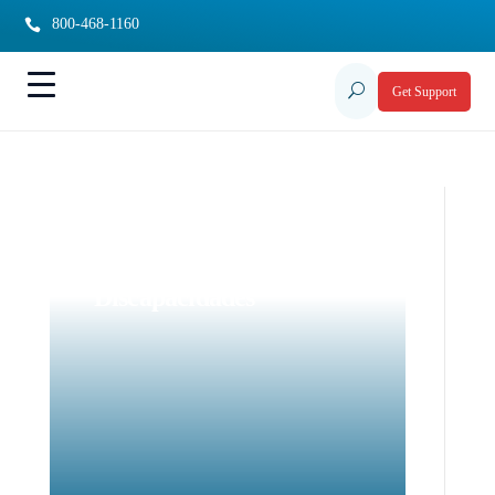
800-468-1160

U
Get Support
Grupo de Apoyo para
Padres de Niños con
Discapacidades