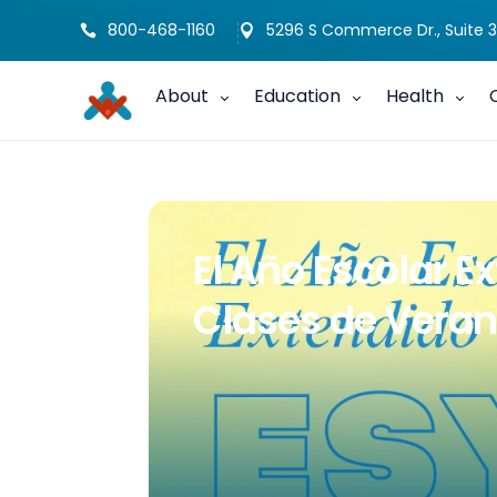
800-468-1160
5296 S Commerce Dr., Suite 3


About
Education
Health
El Año Escolar E
Clases de Vera