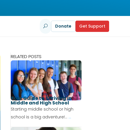
Donate
Get Support
U
RELATED POSTS
Your Guide to Thriving in
Middle and High School
Starting middle school or high
school is a big adventure!...
...