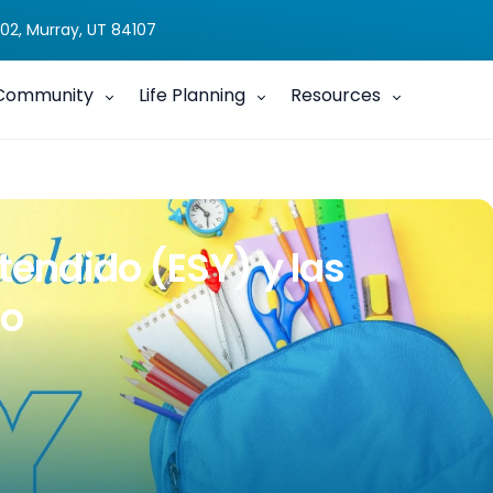
02, Murray, UT 84107
Community
Life Planning
Resources
xtendido (ESY) y las
no